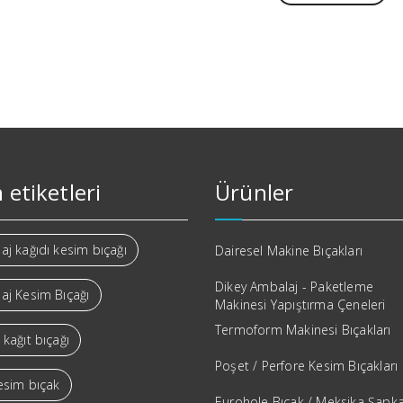
 etiketleri
Ürünler
j kağıdı kesim bıçağı
Dairesel Makine Bıçakları
Dikey Ambalaj - Paketleme
aj Kesim Bıçağı
Makinesi Yapıştırma Çeneleri
Termoform Makinesi Bıçakları
kağıt bıçağı
Poşet / Perfore Kesim Bıçakları
esim bıçak
Eurohole Bıçak / Meksika Şapka