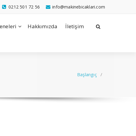
0212 501 72 56
info@makinebicaklari.com
eneleri
Hakkımızda
İletişim
Başlangıç
/