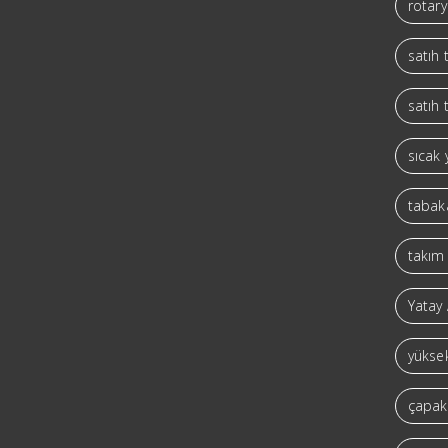
rotary
satıh
satıh 
sıcak 
tabaka
takım 
Yatay 
yüksek
çapaks