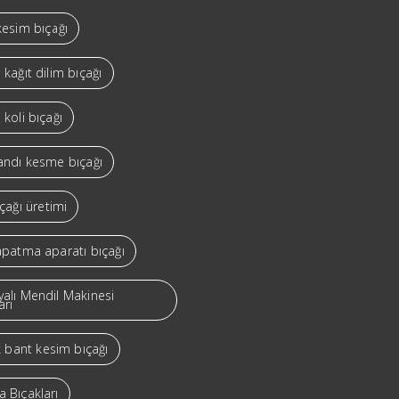
kesim bıçağı
 kağıt dilim bıçağı
 koli bıçağı
bandı kesme bıçağı
ıçağı üretimi
apatma aparatı bıçağı
yalı Mendil Makinesi
arı
ik bant kesim bıçağı
 Bıçakları