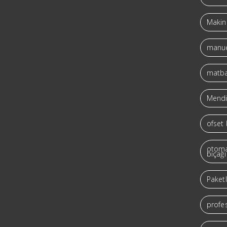
Makine
manue
matba
Mendil
ofset 
otoma
bıçağı
Paket
profes