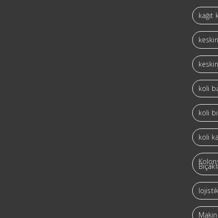
kağıt 
keskin
keskin
koli 
koli b
koli k
Kolon
Bıçakl
lojist
Makina