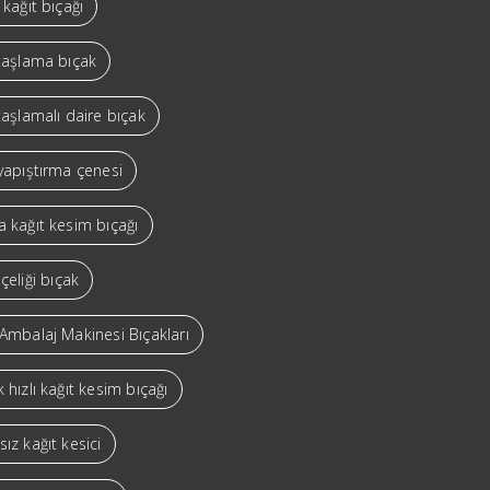
 kağıt bıçağı
 taşlama bıçak
taşlamalı daire bıçak
yapıştırma çenesi
 kağıt kesim bıçağı
çeliği bıçak
Ambalaj Makinesi Bıçakları
 hızlı kağıt kesim bıçağı
ız kağıt kesici