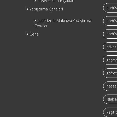
Poşet Kesim Bıçakları
endüst
Yapıştırma Çeneleri
Paketleme Makinesi Yapıştırma
endüst
Çeneleri
endüst
Genel
etiket
geçme
gofret
hassas
Islak 
kağıt