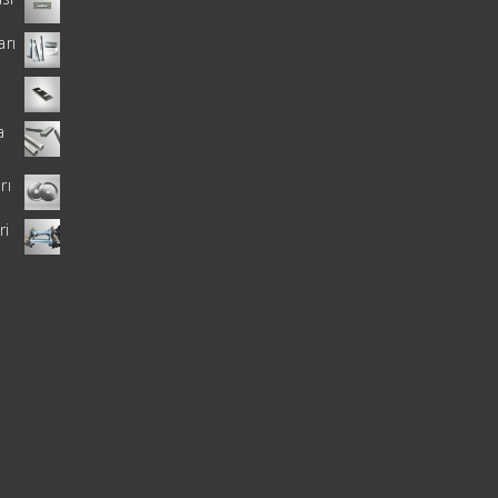
arı
a
rı
ri