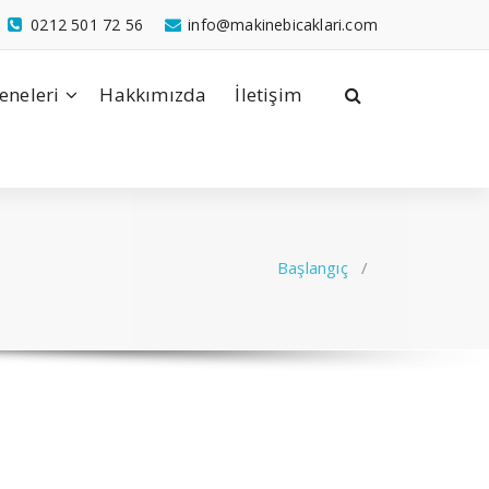
0212 501 72 56
info@makinebicaklari.com
eneleri
Hakkımızda
İletişim
Başlangıç
/