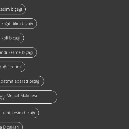
kesim bıçağı
 kağıt dilim bıçağı
 koli bıçağı
bandı kesme bıçağı
ıçağı üretimi
apatma aparatı bıçağı
yalı Mendil Makinesi
arı
ik bant kesim bıçağı
 Bıçakları