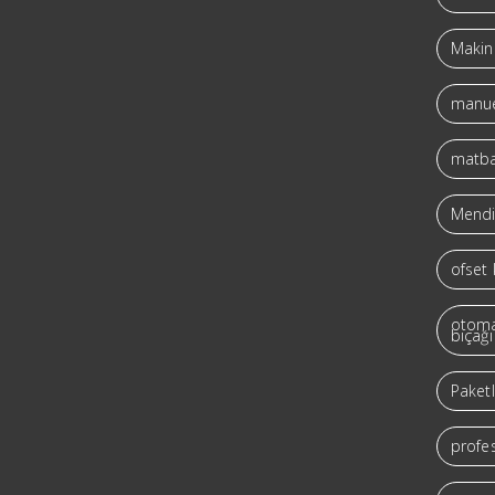
Makine
manue
matba
Mendil
ofset 
otoma
bıçağı
Paket
profes