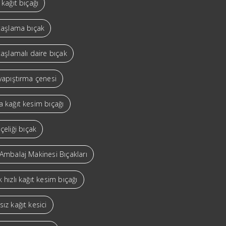
 kağıt bıçağı
 taşlama bıçak
taşlamalı daire bıçak
yapıştırma çenesi
 kağıt kesim bıçağı
çeliği bıçak
Ambalaj Makinesi Bıçakları
 hızlı kağıt kesim bıçağı
ız kağıt kesici