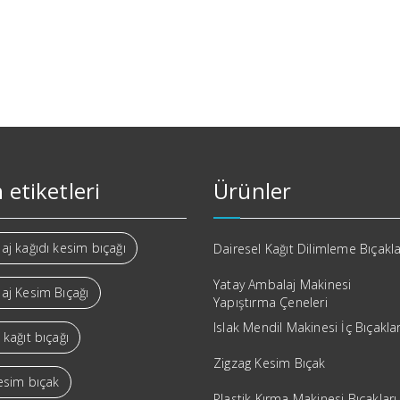
 etiketleri
Ürünler
j kağıdı kesim bıçağı
Dairesel Kağıt Dilimleme Bıçakla
Yatay Ambalaj Makinesi
aj Kesim Bıçağı
Yapıştırma Çeneleri
Islak Mendil Makinesi İç Bıçakla
kağıt bıçağı
Zigzag Kesim Bıçak
esim bıçak
Plastik Kırma Makinesi Bıçakları