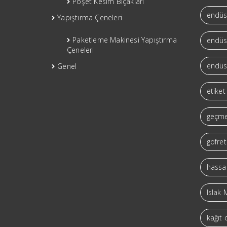
Poşet Kesim Bıçakları
endüst
Yapıştırma Çeneleri
Paketleme Makinesi Yapıştırma
endüst
Çeneleri
endüst
Genel
etiket
geçme
gofret
hassas
Islak 
kağıt