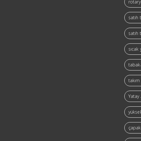
rotary
satıh
satıh 
sıcak 
tabaka
takım 
Yatay 
yüksek
çapaks