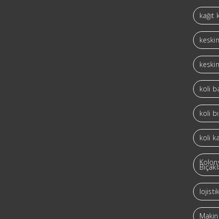
kağıt 
keskin
keskin
koli 
koli b
koli k
Kolon
Bıçakl
lojist
Makina